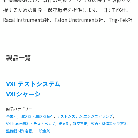
新規構築および、既存の試験プログラムの保守・改修を支
援するための開発・保守環境を提供します。 旧：TYX社、
Racal Instruments社、Talon Unstruments社、Trig-Tek社
製品一覧
VXI テストシステム
VXIシャーシ
商品カテゴリー：
事業別
,
測定器・測定器販売
,
テストシステム エンジニアリング
,
VXI bus計測器・テストベンチ
,
業界別
,
航空宇宙
,
防衛・整備器材測定器
,
整備器材測定器
,
一般産業