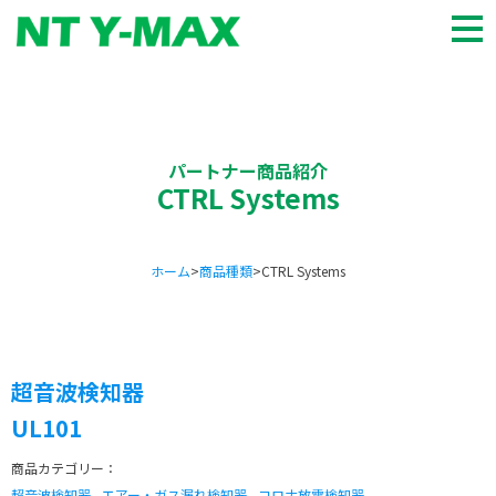
HOME
商品種類
会社概要
パートナー商品紹介
CTRL Systems
パートナー
お知らせ
ホーム
>
商品種類
>
CTRL Systems
お問い合わせ
English
超音波検知器
UL101
商品カテゴリー：
超音波検知器
,
エアー・ガス漏れ検知器
,
コロナ放電検知器
,