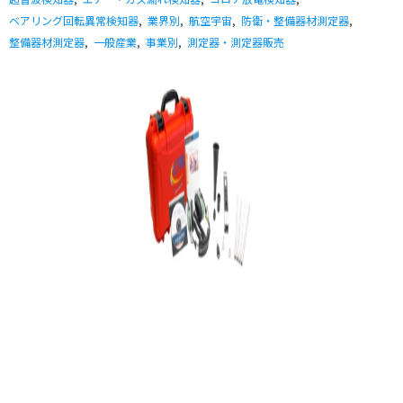
ベアリング回転異常検知器
,
業界別
,
航空宇宙
,
防衛・整備器材測定器
,
整備器材測定器
,
一般産業
,
事業別
,
測定器・測定器販売