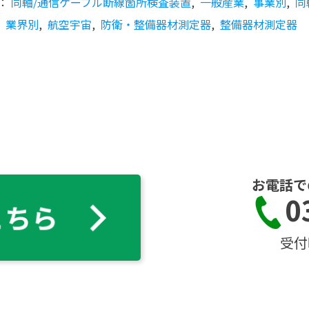
：
同軸/通信ケーブル断線箇所検査装置
,
一般産業
,
事業別
,
同
業界別
,
航空宇宙
,
防衛・整備器材測定器
,
整備器材測定器
お電話で
0
受付